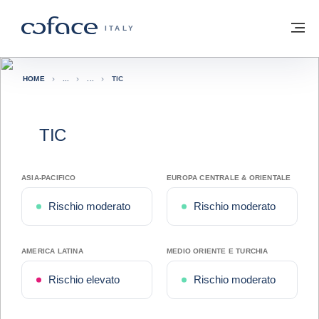
Vai al contenuto
Torna alla Homepage
M
COFACE FOR TRADE - GROUP WEBSITE
ITALY
HOME
TIC
TIC
ASIA-PACIFICO
EUROPA CENTRALE & ORIENTALE
Rischio moderato
Rischio moderato
AMERICA LATINA
MEDIO ORIENTE E TURCHIA
Rischio elevato
Rischio moderato