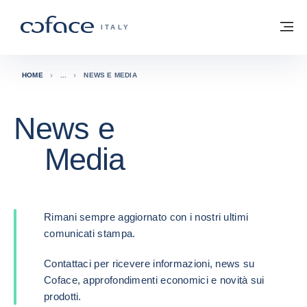
Vai al contenuto
Torna alla Homepage
M
COFACE FOR TRADE - GROUP WEBSITE
ITALY
HOME
NEWS E MEDIA
News e
Media
Rimani sempre aggiornato con i nostri ultimi
comunicati stampa.
Contattaci per ricevere informazioni, news su
Coface, approfondimenti economici e novità sui
prodotti.