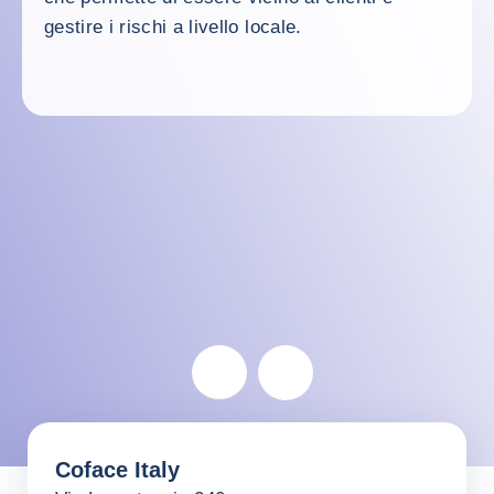
gestire i rischi a livello locale.
Italy
Coface Italy
Return before the map