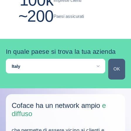
100k
Imprese clienti
~200
Paesi assicurati
In quale paese si trova la tua azienda
Dove si trova la tua impresa?
Italy
OK
Skip the map
Coface ha un network ampio
e
diffuso
che permette di essere vicino ai clienti e