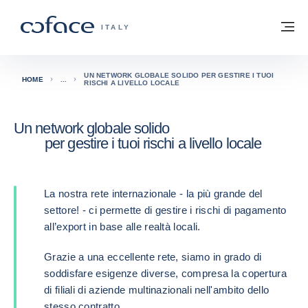
Vai al contenuto
Torna alla Homepage
M
COFACE FOR TRADE - GROUP WEBSITE
ITALY
UN NETWORK GLOBALE SOLIDO PER GESTIRE I TUOI
HOME
RISCHI A LIVELLO LOCALE
Un network globale solido
per gestire i tuoi rischi a livello locale
La nostra rete internazionale - la più grande del
settore! - ci permette di gestire i rischi di pagamento
all’export in base alle realtà locali.
Grazie a una eccellente rete, siamo in grado di
soddisfare esigenze diverse, compresa la copertura
di filiali di aziende multinazionali nell'ambito dello
stesso contratto.