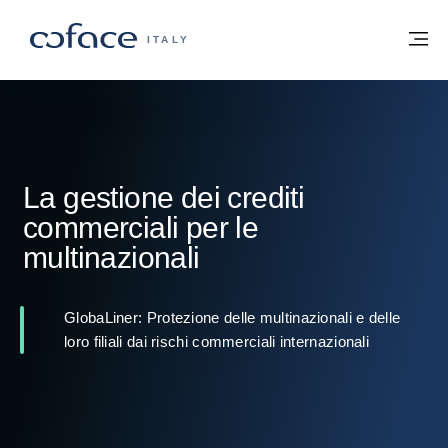
Vai al contenuto
Torna alla Homepage
M
COFACE FOR TRADE - GROUP WEBSITE
ITALY
La gestione dei crediti
commerciali per le
multinazionali
GlobaLiner: Protezione delle multinazionali e delle
loro filiali dai rischi commerciali internazionali