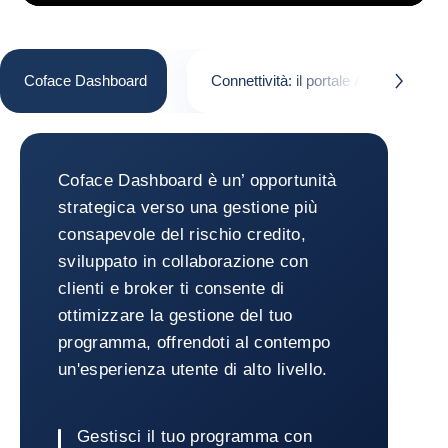
Coface Dashboard
Connettività: il portale API di Coface
button.next
Coface Dashboard
Coface Dashboard è un’ opportunità
strategica verso una gestione più
consapevole del rischio credito,
sviluppato in collaborazione con
clienti e broker ti consente di
ottimizzare la gestione del tuo
programma, offrendoti al contempo
un'esperienza utente di alto livello.
Gestisci il tuo programma con