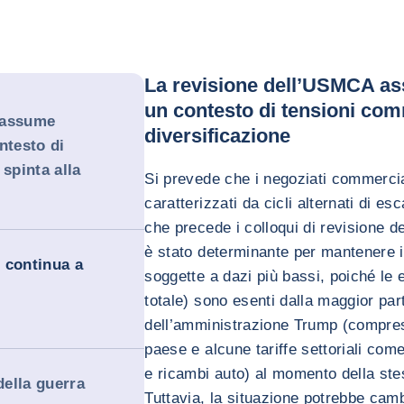
La revisione dell’USMCA as
un contesto di tensioni comm
 assume
diversificazione
ntesto di
 spinta alla
Si prevede che i negoziati commercia
caratterizzati da cicli alternati di es
che precede i colloqui di revisione d
è stato determinante per mantenere il
 continua a
soggette a dazi più bassi, poiché le 
totale) sono esenti dalla maggior part
dell’amministrazione Trump (comprese
paese e alcune tariffe settoriali com
e ricambi auto) al momento della st
della guerra
Tuttavia, la situazione potrebbe camb