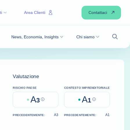
Contattaci
ti
Area Clienti
News, Economia, Insights
Chi siamo
Ricerca
Valutazione
RISCHIO PAESE
CONTESTO IMPRENDITORIALE
A
A
3
Help
1
Help
A3
A1
PRECEDENTEMENTE:
PRECEDENTEMENTE: