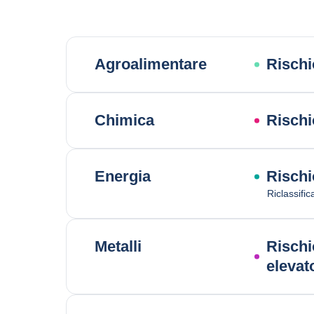
Agroalimentare
Risch
Chimica
Rischi
Energia
Rischi
Riclassific
Metalli
Rischi
elevat