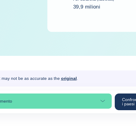
39,9 milioni
It may not be as accurate as the
original
.
Confro
omento
ziona una sezione
i paesi