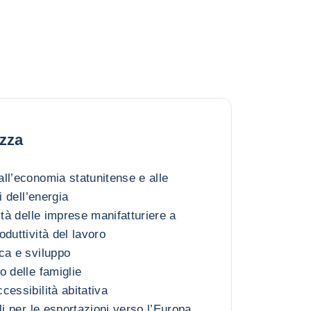
ezza
ll’economia statunitense e alle
i dell’energia
ità delle imprese manifatturiere a
duttività del lavoro
ca e sviluppo
o delle famiglie
essibilità abitativa
li per le esportazioni verso l’Europa