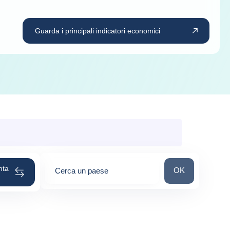
Guarda i principali indicatori economici
nta
Cerca un paese
OK
Cerca un paese
0
suggestions