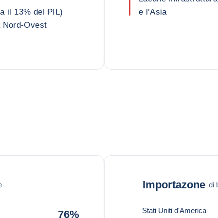
ca il 13% del PIL)
e l’Asia
a Nord-Ovest
Importazone
e
di 
Stati Uniti d'America
76%