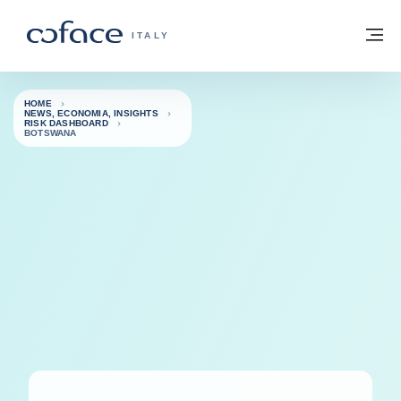
Vai al contenuto
Torna alla Homepage
M
COFACE FOR TRADE - GROUP WEBSITE
ITALY
HOME
NEWS, ECONOMIA, INSIGHTS
RISK DASHBOARD
BOTSWANA