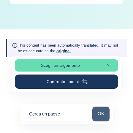
This content has been automatically translated. It may not
be as accurate as the
original
.
Scegli un argomento
Seleziona una sezione
Confronta i paesi
Cerca un paese
OK
Cerca un paese
0
suggestions