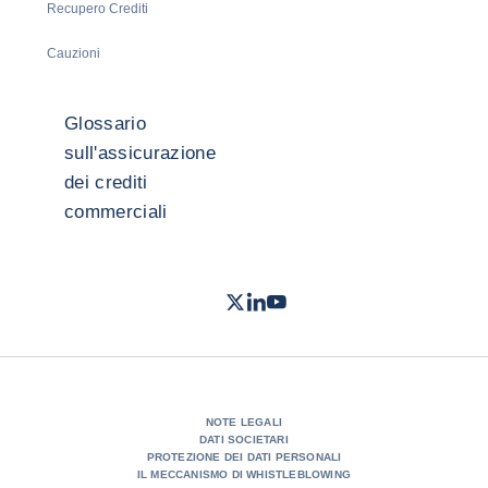
Recupero Crediti
Cauzioni
Glossario
sull'assicurazione
dei crediti
commerciali
Twitter
LinkedIn
Youtube
- Coface
- Coface
- Coface
NOTE LEGALI
DATI SOCIETARI
PROTEZIONE DEI DATI PERSONALI
IL MECCANISMO DI WHISTLEBLOWING