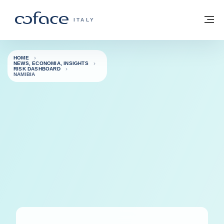
Vai al contenuto
Torna alla Homepage
M
COFACE FOR TRADE - GROUP WEBSITE
ITALY
HOME
NEWS, ECONOMIA, INSIGHTS
RISK DASHBOARD
NAMIBIA