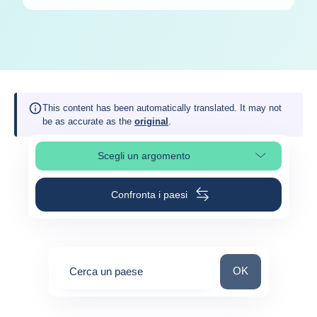
This content has been automatically translated. It may not
be as accurate as the
original
.
Scegli un argomento
Seleziona una sezione
Confronta i paesi
Cerca un paese
OK
Cerca un paese
0
suggestions