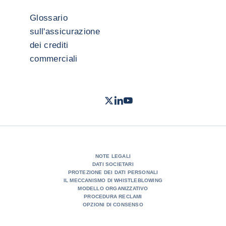
Glossario
sull'assicurazione
dei crediti
commerciali
Twitter
LinkedIn
Youtube
- Coface
- Coface
- Coface
NOTE LEGALI
DATI SOCIETARI
PROTEZIONE DEI DATI PERSONALI
IL MECCANISMO DI WHISTLEBLOWING
MODELLO ORGANIZZATIVO
PROCEDURA RECLAMI
OPZIONI DI CONSENSO