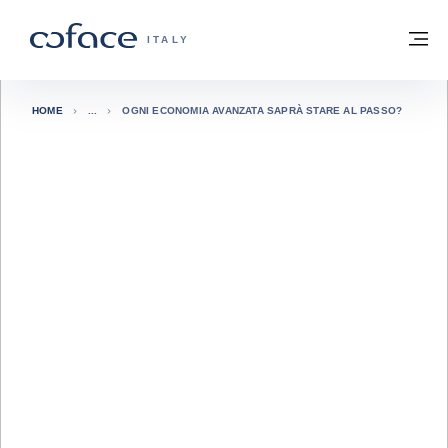
Vai al contenuto
Torna alla Homepage
M
COFACE FOR TRADE - GROUP WEBSITE
ITALY
HOME
OGNI ECONOMIA AVANZATA SAPRÀ STARE AL PASSO?