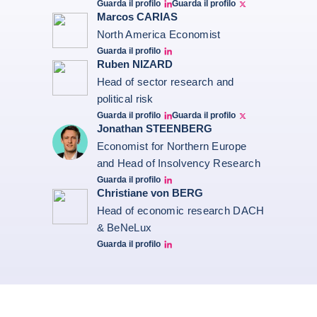
Guarda il profilo
Guarda il profilo
Bernard Aw Linkedin
Bernard Aw Twitter
Marcos CARIAS
North America Economist
Guarda il profilo
Marcos Carias Linkedin
Ruben NIZARD
Head of sector research and
political risk
Guarda il profilo
Guarda il profilo
Ruben Nizard linkedin
Ruben Nizard twitter
Jonathan STEENBERG
Economist for Northern Europe
and Head of Insolvency Research
Guarda il profilo
Jonathan Steenberg linkedin
Christiane von BERG
Head of economic research DACH
& BeNeLux
Guarda il profilo
Christiane von berg linkedin