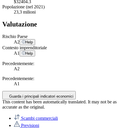
$32404.3
Popolazione (nel 2021)
23,3 milioni
Valutazione
Rischio Paese
A
2
Help
Contesto imprenditoriale
A
1
Help
Precedentemente:
A2
Precedentemente:
A1
Guarda i principali indicatori economici
This content has been automatically translated. It may not be as
accurate as the
original
.
Scambi commerciali
Previsioni