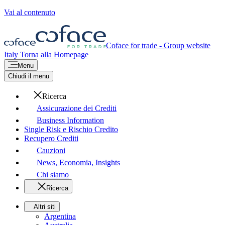
Vai al contenuto
Coface for trade - Group website
Italy
Torna alla Homepage
Menu
Chiudi il menu
Ricerca
Assicurazione dei Crediti
Business Information
Single Risk e Rischio Credito
Recupero Crediti
Cauzioni
News, Economia, Insights
Chi siamo
Ricerca
Altri siti
Argentina