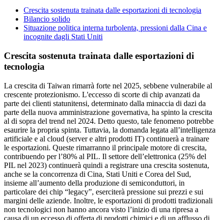
Crescita sostenuta trainata dalle esportazioni di tecnologia
Bilancio solido
Situazione politica interna turbolenta, pressioni dalla Cina e
incognite dagli Stati Uniti
Crescita sostenuta trainata dalle esportazioni di
tecnologia
La crescita di Taiwan rimarrà forte nel 2025, sebbene vulnerabile al
crescente protezionismo. L'eccesso di scorte di chip avanzati da
parte dei clienti statunitensi, determinato dalla minaccia di dazi da
parte della nuova amministrazione governativa, ha spinto la crescita
al di sopra del trend nel 2024. Detto questo, tale fenomeno potrebbe
esaurire la propria spinta. Tuttavia, la domanda legata all’intelligenza
artificiale e al cloud (server e altri prodotti IT) continuerà a trainare
le esportazioni. Queste rimarranno il principale motore di crescita,
contribuendo per l’80% al PIL. Il settore dell’elettronica (25% del
PIL nel 2023) continuerà quindi a registrare una crescita sostenuta,
anche se la concorrenza di Cina, Stati Uniti e Corea del Sud,
insieme all’aumento della produzione di semiconduttori, in
particolare dei chip “legacy”, eserciterà pressione sui prezzi e sui
margini delle aziende. Inoltre, le esportazioni di prodotti tradizionali
non tecnologici non hanno ancora visto l’inizio di una ripresa a
causa di un eccesso di offerta di prodotti chimici e di un afflusso di