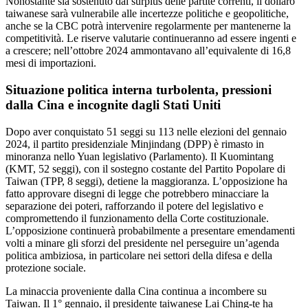
Nonostante sia sostenuto dal surplus delle partite correnti, il dollaro
taiwanese sarà vulnerabile alle incertezze politiche e geopolitiche,
anche se la CBC potrà intervenire regolarmente per mantenerne la
competitività. Le riserve valutarie continueranno ad essere ingenti e
a crescere; nell’ottobre 2024 ammontavano all’equivalente di 16,8
mesi di importazioni.
Situazione politica interna turbolenta, pressioni
dalla Cina e incognite dagli Stati Uniti
Dopo aver conquistato 51 seggi su 113 nelle elezioni del gennaio
2024, il partito presidenziale Minjindang (DPP) è rimasto in
minoranza nello Yuan legislativo (Parlamento). Il Kuomintang
(KMT, 52 seggi), con il sostegno costante del Partito Popolare di
Taiwan (TPP, 8 seggi), detiene la maggioranza. L’opposizione ha
fatto approvare disegni di legge che potrebbero minacciare la
separazione dei poteri, rafforzando il potere del legislativo e
compromettendo il funzionamento della Corte costituzionale.
L’opposizione continuerà probabilmente a presentare emendamenti
volti a minare gli sforzi del presidente nel perseguire un’agenda
politica ambiziosa, in particolare nei settori della difesa e della
protezione sociale.
La minaccia proveniente dalla Cina continua a incombere su
Taiwan. Il 1° gennaio, il presidente taiwanese Lai Ching-te ha