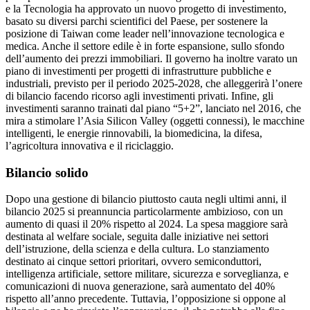
e la Tecnologia ha approvato un nuovo progetto di investimento,
basato su diversi parchi scientifici del Paese, per sostenere la
posizione di Taiwan come leader nell’innovazione tecnologica e
medica. Anche il settore edile è in forte espansione, sullo sfondo
dell’aumento dei prezzi immobiliari. Il governo ha inoltre varato un
piano di investimenti per progetti di infrastrutture pubbliche e
industriali, previsto per il periodo 2025-2028, che alleggerirà l’onere
di bilancio facendo ricorso agli investimenti privati. Infine, gli
investimenti saranno trainati dal piano “5+2”, lanciato nel 2016, che
mira a stimolare l’Asia Silicon Valley (oggetti connessi), le macchine
intelligenti, le energie rinnovabili, la biomedicina, la difesa,
l’agricoltura innovativa e il riciclaggio.
Bilancio solido
Dopo una gestione di bilancio piuttosto cauta negli ultimi anni, il
bilancio 2025 si preannuncia particolarmente ambizioso, con un
aumento di quasi il 20% rispetto al 2024. La spesa maggiore sarà
destinata al welfare sociale, seguita dalle iniziative nei settori
dell’istruzione, della scienza e della cultura. Lo stanziamento
destinato ai cinque settori prioritari, ovvero semiconduttori,
intelligenza artificiale, settore militare, sicurezza e sorveglianza, e
comunicazioni di nuova generazione, sarà aumentato del 40%
rispetto all’anno precedente. Tuttavia, l’opposizione si oppone al