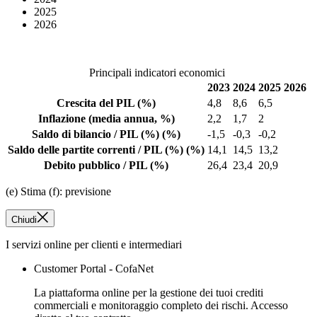
2025
2026
Principali indicatori economici
2023
2024
2025
2026
Crescita del PIL
(%)
4,8
8,6
6,5
Inflazione
(media annua, %)
2,2
1,7
2
Saldo di bilancio / PIL
(%)
(%)
-1,5
-0,3
-0,2
Saldo delle partite correnti / PIL
(%)
(%)
14,1
14,5
13,2
Debito pubblico / PIL
(%)
26,4
23,4
20,9
(e) Stima (f): previsione
Chiudi
I servizi online per clienti e intermediari
Customer Portal - CofaNet
La piattaforma online per la gestione dei tuoi crediti
commerciali e monitoraggio completo dei rischi. Accesso