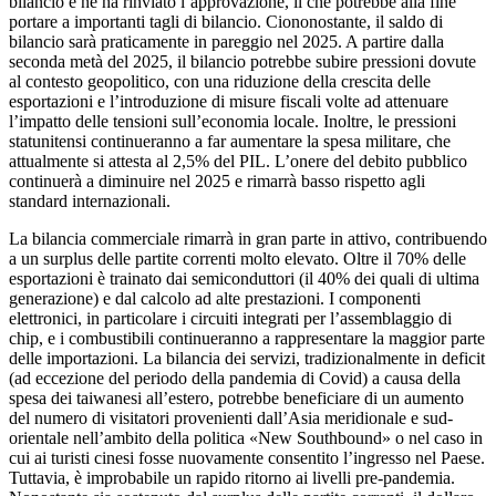
bilancio e ne ha rinviato l’approvazione, il che potrebbe alla fine
portare a importanti tagli di bilancio. Ciononostante, il saldo di
bilancio sarà praticamente in pareggio nel 2025. A partire dalla
seconda metà del 2025, il bilancio potrebbe subire pressioni dovute
al contesto geopolitico, con una riduzione della crescita delle
esportazioni e l’introduzione di misure fiscali volte ad attenuare
l’impatto delle tensioni sull’economia locale. Inoltre, le pressioni
statunitensi continueranno a far aumentare la spesa militare, che
attualmente si attesta al 2,5% del PIL. L’onere del debito pubblico
continuerà a diminuire nel 2025 e rimarrà basso rispetto agli
standard internazionali.
La bilancia commerciale rimarrà in gran parte in attivo, contribuendo
a un surplus delle partite correnti molto elevato. Oltre il 70% delle
esportazioni è trainato dai semiconduttori (il 40% dei quali di ultima
generazione) e dal calcolo ad alte prestazioni. I componenti
elettronici, in particolare i circuiti integrati per l’assemblaggio di
chip, e i combustibili continueranno a rappresentare la maggior parte
delle importazioni. La bilancia dei servizi, tradizionalmente in deficit
(ad eccezione del periodo della pandemia di Covid) a causa della
spesa dei taiwanesi all’estero, potrebbe beneficiare di un aumento
del numero di visitatori provenienti dall’Asia meridionale e sud-
orientale nell’ambito della politica «New Southbound» o nel caso in
cui ai turisti cinesi fosse nuovamente consentito l’ingresso nel Paese.
Tuttavia, è improbabile un rapido ritorno ai livelli pre-pandemia.