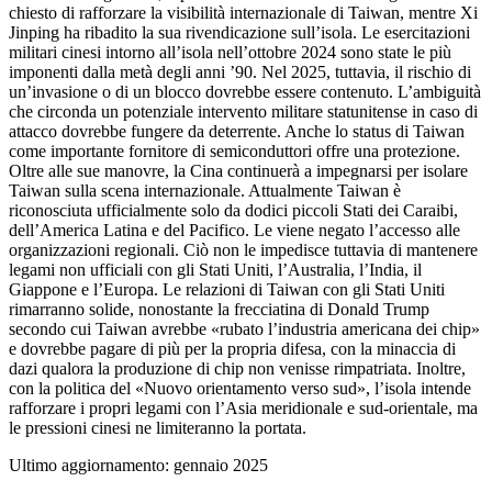
chiesto di rafforzare la visibilità internazionale di Taiwan, mentre Xi
Jinping ha ribadito la sua rivendicazione sull’isola. Le esercitazioni
militari cinesi intorno all’isola nell’ottobre 2024 sono state le più
imponenti dalla metà degli anni ’90. Nel 2025, tuttavia, il rischio di
un’invasione o di un blocco dovrebbe essere contenuto. L’ambiguità
che circonda un potenziale intervento militare statunitense in caso di
attacco dovrebbe fungere da deterrente. Anche lo status di Taiwan
come importante fornitore di semiconduttori offre una protezione.
Oltre alle sue manovre, la Cina continuerà a impegnarsi per isolare
Taiwan sulla scena internazionale. Attualmente Taiwan è
riconosciuta ufficialmente solo da dodici piccoli Stati dei Caraibi,
dell’America Latina e del Pacifico. Le viene negato l’accesso alle
organizzazioni regionali. Ciò non le impedisce tuttavia di mantenere
legami non ufficiali con gli Stati Uniti, l’Australia, l’India, il
Giappone e l’Europa. Le relazioni di Taiwan con gli Stati Uniti
rimarranno solide, nonostante la frecciatina di Donald Trump
secondo cui Taiwan avrebbe «rubato l’industria americana dei chip»
e dovrebbe pagare di più per la propria difesa, con la minaccia di
dazi qualora la produzione di chip non venisse rimpatriata. Inoltre,
con la politica del «Nuovo orientamento verso sud», l’isola intende
rafforzare i propri legami con l’Asia meridionale e sud-orientale, ma
le pressioni cinesi ne limiteranno la portata.
Ultimo aggiornamento: gennaio 2025