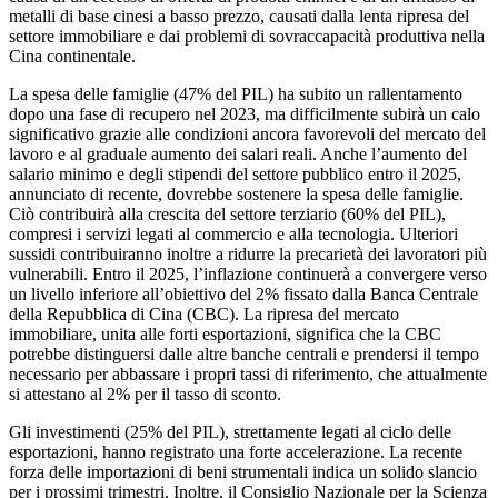
metalli di base cinesi a basso prezzo, causati dalla lenta ripresa del
settore immobiliare e dai problemi di sovraccapacità produttiva nella
Cina continentale.
La spesa delle famiglie (47% del PIL) ha subito un rallentamento
dopo una fase di recupero nel 2023, ma difficilmente subirà un calo
significativo grazie alle condizioni ancora favorevoli del mercato del
lavoro e al graduale aumento dei salari reali. Anche l’aumento del
salario minimo e degli stipendi del settore pubblico entro il 2025,
annunciato di recente, dovrebbe sostenere la spesa delle famiglie.
Ciò contribuirà alla crescita del settore terziario (60% del PIL),
compresi i servizi legati al commercio e alla tecnologia. Ulteriori
sussidi contribuiranno inoltre a ridurre la precarietà dei lavoratori più
vulnerabili. Entro il 2025, l’inflazione continuerà a convergere verso
un livello inferiore all’obiettivo del 2% fissato dalla Banca Centrale
della Repubblica di Cina (CBC). La ripresa del mercato
immobiliare, unita alle forti esportazioni, significa che la CBC
potrebbe distinguersi dalle altre banche centrali e prendersi il tempo
necessario per abbassare i propri tassi di riferimento, che attualmente
si attestano al 2% per il tasso di sconto.
Gli investimenti (25% del PIL), strettamente legati al ciclo delle
esportazioni, hanno registrato una forte accelerazione. La recente
forza delle importazioni di beni strumentali indica un solido slancio
per i prossimi trimestri. Inoltre, il Consiglio Nazionale per la Scienza