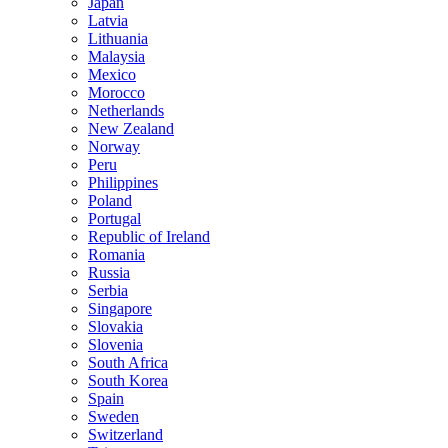
Japan
Latvia
Lithuania
Malaysia
Mexico
Morocco
Netherlands
New Zealand
Norway
Peru
Philippines
Poland
Portugal
Republic of Ireland
Romania
Russia
Serbia
Singapore
Slovakia
Slovenia
South Africa
South Korea
Spain
Sweden
Switzerland