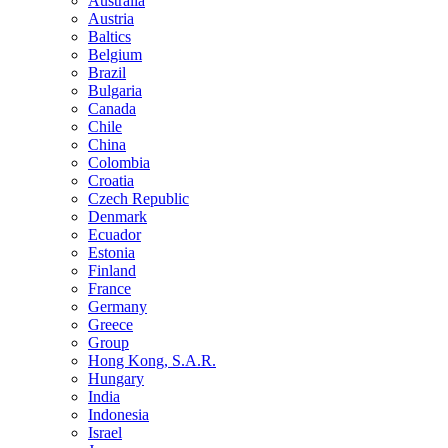
Australia
Austria
Baltics
Belgium
Brazil
Bulgaria
Canada
Chile
China
Colombia
Croatia
Czech Republic
Denmark
Ecuador
Estonia
Finland
France
Germany
Greece
Group
Hong Kong, S.A.R.
Hungary
India
Indonesia
Israel