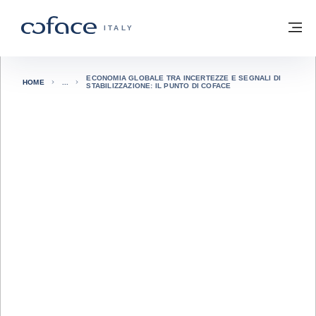
Vai al contenuto
Torna alla Homepage
M
COFACE FOR TRADE - GROUP WEBSITE
ITALY
ECONOMIA GLOBALE TRA INCERTEZZE E SEGNALI DI
HOME
STABILIZZAZIONE: IL PUNTO DI COFACE