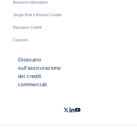
Business Information
Single Risk e Rischio Credito
Recupero Crediti
Cauzioni
Glossario
sull'assicurazione
dei crediti
commerciali
Twitter
LinkedIn
Youtube
- Coface
- Coface
- Coface