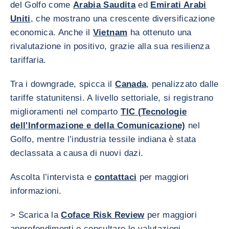
del Golfo come
Arabia Saudita
ed
Emirati Arabi
Uniti
, che mostrano una crescente diversificazione
economica. Anche il
Vietnam
ha ottenuto una
rivalutazione in positivo, grazie alla sua resilienza
tariffaria.
Tra i downgrade, spicca il
Canada
, penalizzato dalle
tariffe statunitensi. A livello settoriale, si registrano
miglioramenti nel comparto
TIC (Tecnologie
dell'Informazione e della Comunicazione)
nel
Golfo, mentre l’industria tessile indiana è stata
declassata a causa di nuovi dazi.
Ascolta l’intervista e
contattaci
per maggiori
informazioni.
> Scarica la
Coface Risk Review
per maggiori
approfondimenti e consultare le valutazioni