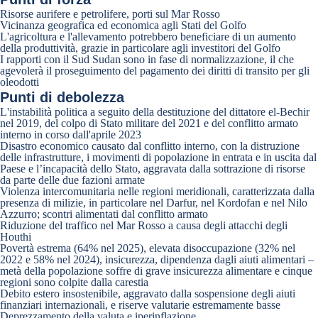
Risorse aurifere e petrolifere, porti sul Mar Rosso
Vicinanza geografica ed economica agli Stati del Golfo
L'agricoltura e l'allevamento potrebbero beneficiare di un aumento
della produttività, grazie in particolare agli investitori del Golfo
I rapporti con il Sud Sudan sono in fase di normalizzazione, il che
agevolerà il proseguimento del pagamento dei diritti di transito per gli
oleodotti
Punti di debolezza
L'instabilità politica a seguito della destituzione del dittatore el-Bechir
nel 2019, del colpo di Stato militare del 2021 e del conflitto armato
interno in corso dall'aprile 2023
Disastro economico causato dal conflitto interno, con la distruzione
delle infrastrutture, i movimenti di popolazione in entrata e in uscita dal
Paese e l’incapacità dello Stato, aggravata dalla sottrazione di risorse
da parte delle due fazioni armate
Violenza intercomunitaria nelle regioni meridionali, caratterizzata dalla
presenza di milizie, in particolare nel Darfur, nel Kordofan e nel Nilo
Azzurro; scontri alimentati dal conflitto armato
Riduzione del traffico nel Mar Rosso a causa degli attacchi degli
Houthi
Povertà estrema (64% nel 2025), elevata disoccupazione (32% nel
2022 e 58% nel 2024), insicurezza, dipendenza dagli aiuti alimentari –
metà della popolazione soffre di grave insicurezza alimentare e cinque
regioni sono colpite dalla carestia
Debito estero insostenibile, aggravato dalla sospensione degli aiuti
finanziari internazionali, e riserve valutarie estremamente basse
Deprezzamento della valuta e iperinflazione