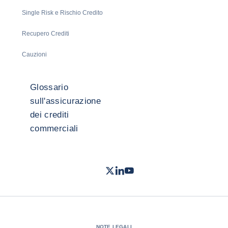
Single Risk e Rischio Credito
Recupero Crediti
Cauzioni
Glossario
sull'assicurazione
dei crediti
commerciali
Twitter
LinkedIn
Youtube
- Coface
- Coface
- Coface
NOTE LEGALI