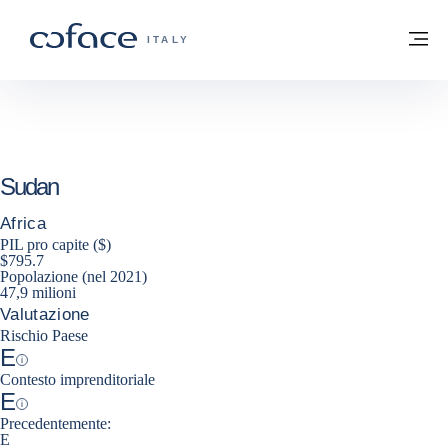
Vai al contenuto
Torna alla Homepage
M
COFACE FOR TRADE - GROUP WEBSITE
ITALY
Sudan
Africa
PIL pro capite ($)
$795.7
Popolazione (nel 2021)
47,9 milioni
Valutazione
Rischio Paese
E
Help
Contesto imprenditoriale
E
Help
Precedentemente:
E