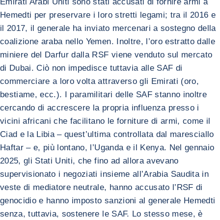
Emirati Arabi Uniti sono stati accusati di fornire armi a
Hemedti per preservare i loro stretti legami; tra il 2016 e
il 2017, il generale ha inviato mercenari a sostegno della
coalizione araba nello Yemen. Inoltre, l’oro estratto dalle
miniere del Darfur dalla RSF viene venduto sul mercato
di Dubai. Ciò non impedisce tuttavia alle SAF di
commerciare a loro volta attraverso gli Emirati (oro,
bestiame, ecc.). I paramilitari delle SAF stanno inoltre
cercando di accrescere la propria influenza presso i
vicini africani che facilitano le forniture di armi, come il
Ciad e la Libia – quest’ultima controllata dal maresciallo
Haftar – e, più lontano, l’Uganda e il Kenya. Nel gennaio
2025, gli Stati Uniti, che fino ad allora avevano
supervisionato i negoziati insieme all’Arabia Saudita in
veste di mediatore neutrale, hanno accusato l’RSF di
genocidio e hanno imposto sanzioni al generale Hemedti
senza, tuttavia, sostenere le SAF. Lo stesso mese, è