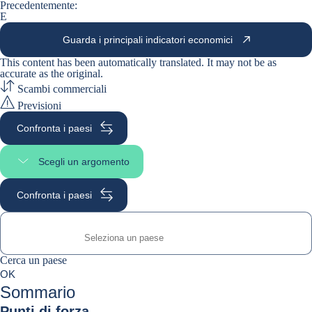
Precedentemente:
E
Guarda i principali indicatori economici
This content has been automatically translated. It may not be as
accurate as the
original
.
Scambi commerciali
Previsioni
Confronta i paesi
Scegli un argomento
Seleziona una sezione
Confronta i paesi
Cerca un paese
Cerca un paese
0
OK
suggestions
Sommario
Punti di forza