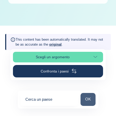
This content has been automatically translated. It may not
be as accurate as the
original
.
Scegli un argomento
Seleziona una sezione
Confronta i paesi
Cerca un paese
OK
Cerca un paese
0
suggestions