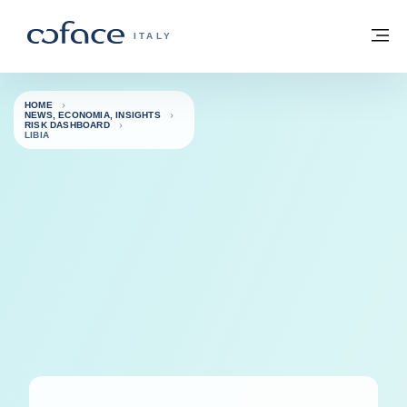
Vai al contenuto
Torna alla Homepage
M
COFACE FOR TRADE - GROUP WEBSITE
ITALY
HOME
NEWS, ECONOMIA, INSIGHTS
RISK DASHBOARD
LIBIA