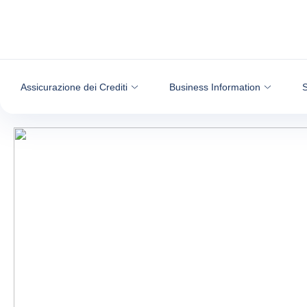
Vai al contenuto
Assicurazione dei Crediti
Business Information
S