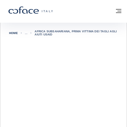
Vai al contenuto
Torna alla Homepage
M
COFACE FOR TRADE - GROUP WEBSITE
ITALY
AFRICA SUBSAHARIANA, PRIMA VITTIMA DEI TAGLI AGLI
HOME
AIUTI USAID