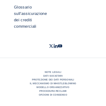
Glossario
sull'assicurazione
dei crediti
commerciali
Twitter
LinkedIn
Youtube
- Coface
- Coface
- Coface
NOTE LEGALI
DATI SOCIETARI
PROTEZIONE DEI DATI PERSONALI
IL MECCANISMO DI WHISTLEBLOWING
MODELLO ORGANIZZATIVO
PROCEDURA RECLAMI
OPZIONI DI CONSENSO