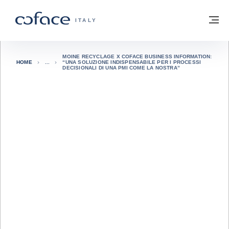
Vai al contenuto
Torna alla Homepage
M
COFACE FOR TRADE - GROUP WEBSITE
ITALY
MOINE RECYCLAGE X COFACE BUSINESS INFORMATION:
HOME
“UNA SOLUZIONE INDISPENSABILE PER I PROCESSI
DECISIONALI DI UNA PMI COME LA NOSTRA”