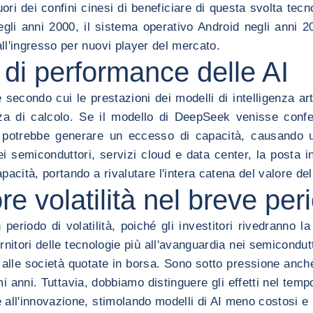
ori dei confini cinesi di beneficiare di questa svolta tecno
egli anni 2000, il sistema operativo Android negli anni 
all'ingresso per nuovi player del mercato.
i di performance delle AI
econdo cui le prestazioni dei modelli di intelligenza arti
nza di calcolo. Se il modello di DeepSeek venisse confe
e potrebbe generare un eccesso di capacità, causando un
 dei semiconduttori, servizi cloud e data center, la posta
cità, portando a rivalutare l'intera catena del valore dell
re volatilità nel breve per
riodo di volatilità, poiché gli investitori rivedranno la 
itori delle tecnologie più all'avanguardia nei semicondutt
alle società quotate in borsa. Sono sotto pressione anche i 
timi anni. Tuttavia, dobbiamo distinguere gli effetti nel te
all'innovazione, stimolando modelli di AI meno costosi e p