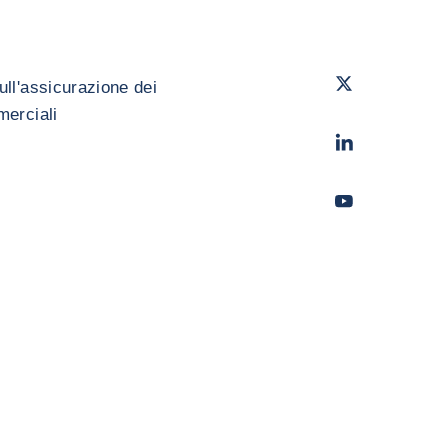
Twitter
- Coface
ull'assicurazione dei
merciali
LinkedIn
- Cofac
Youtube
- Coface