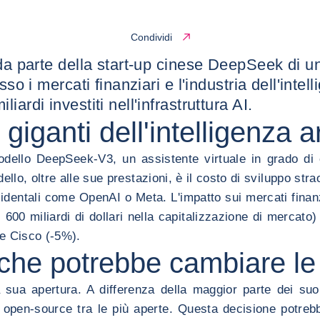
Condividi
da parte della start-up cinese DeepSeek di un 
so i mercati finanziari e l'industria dell'intell
ardi investiti nell'infrastruttura AI.
iganti dell'intelligenza ar
ello DeepSeek-V3, un assistente virtuale in grado di c
 oltre alle sue prestazioni, è il costo di sviluppo straord
entali come OpenAI o Meta. L'impatto sui mercati finanzia
600 miliardi di dollari nella capitalizzazione di mercato
me Cisco (-5%).
he potrebbe cambiare le c
 sua apertura. A differenza della maggior parte dei suo
 open-source tra le più aperte. Questa decisione potrebb