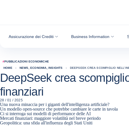
Vai al contenuto
Assicurazione dei Crediti
Business Information
S
#
PUBBLICAZIONI ECONOMICHE
HOME
NEWS, ECONOMIA, INSIGHTS
DEEPSEEK CREA SCOMPIGLIO NELL’INDU
DeepSeek crea scompiglio nel
finanziari
28 / 01 / 2025
Una nuova minaccia per i giganti dell'intelligenza artificiale?
Un modello open-source che potrebbe cambiare le carte in tavola
Ci si interroga sui modelli di performance delle AI
Mercati finanziari: maggiore volatilità nel breve periodo
Geopolitica: una sfida all'influenza degli Stati Uniti