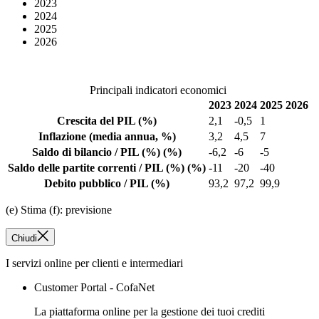
2023
2024
2025
2026
Principali indicatori economici
2023
2024
2025
2026
Crescita del PIL
(%)
2,1
-0,5
1
Inflazione
(media annua, %)
3,2
4,5
7
Saldo di bilancio / PIL
(%)
(%)
-6,2
-6
-5
Saldo delle partite correnti / PIL
(%)
(%)
-11
-20
-40
Debito pubblico / PIL
(%)
93,2
97,2
99,9
(e) Stima (f): previsione
Chiudi
I servizi online per clienti e intermediari
Customer Portal - CofaNet
La piattaforma online per la gestione dei tuoi crediti