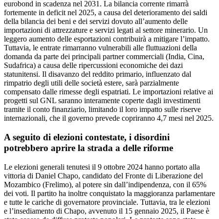
eurobond in scadenza nel 2031. La bilancia corrente rimarrà
fortemente in deficit nel 2025, a causa del deterioramento dei saldi
della bilancia dei beni e dei servizi dovuto all’aumento delle
importazioni di attrezzature e servizi legati al settore minerario. Un
leggero aumento delle esportazioni contribuirà a mitigare l’impatto.
Tuttavia, le entrate rimarranno vulnerabili alle fluttuazioni della
domanda da parte dei principali partner commerciali (India, Cina,
Sudafrica) a causa delle ripercussioni economiche dei dazi
statunitensi. Il disavanzo del reddito primario, influenzato dal
rimpatrio degli utili delle società estere, sarà parzialmente
compensato dalle rimesse degli espatriati. Le importazioni relative ai
progetti sul GNL saranno interamente coperte dagli investimenti
tramite il conto finanziario, limitando il loro impatto sulle riserve
internazionali, che il governo prevede copriranno 4,7 mesi nel 2025.
A seguito di elezioni contestate, i disordini
potrebbero aprire la strada a delle riforme
Le elezioni generali tenutesi il 9 ottobre 2024 hanno portato alla
vittoria di Daniel Chapo, candidato del Fronte di Liberazione del
Mozambico (Frelimo), al potere sin dall’indipendenza, con il 65%
dei voti. Il partito ha inoltre conquistato la maggioranza parlamentare
e tutte le cariche di governatore provinciale. Tuttavia, tra le elezioni
e l’insediamento di Chapo, avvenuto il 15 gennaio 2025, il Paese è