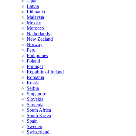
Japan
Latvia
Lithuania
Malaysia
Mexico
Morocco
Netherlands
New Zealand
Norway
Peru
Philippines
Poland
Portugal
Republic of Ireland
Romania
Russia
Serbia
Singapore
Slovakia
Slovenia
South Africa
South Korea
Spain
Sweden
Switzerland