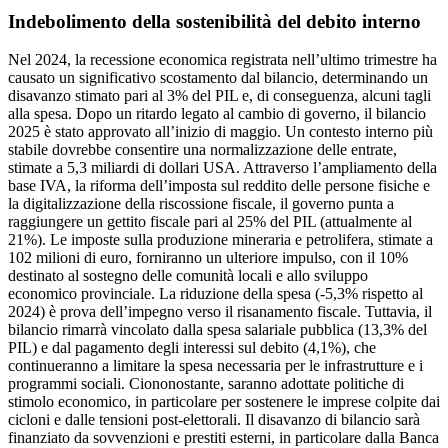
Indebolimento della sostenibilità del debito interno
Nel 2024, la recessione economica registrata nell’ultimo trimestre ha
causato un significativo scostamento dal bilancio, determinando un
disavanzo stimato pari al 3% del PIL e, di conseguenza, alcuni tagli
alla spesa. Dopo un ritardo legato al cambio di governo, il bilancio
2025 è stato approvato all’inizio di maggio. Un contesto interno più
stabile dovrebbe consentire una normalizzazione delle entrate,
stimate a 5,3 miliardi di dollari USA. Attraverso l’ampliamento della
base IVA, la riforma dell’imposta sul reddito delle persone fisiche e
la digitalizzazione della riscossione fiscale, il governo punta a
raggiungere un gettito fiscale pari al 25% del PIL (attualmente al
21%). Le imposte sulla produzione mineraria e petrolifera, stimate a
102 milioni di euro, forniranno un ulteriore impulso, con il 10%
destinato al sostegno delle comunità locali e allo sviluppo
economico provinciale. La riduzione della spesa (-5,3% rispetto al
2024) è prova dell’impegno verso il risanamento fiscale. Tuttavia, il
bilancio rimarrà vincolato dalla spesa salariale pubblica (13,3% del
PIL) e dal pagamento degli interessi sul debito (4,1%), che
continueranno a limitare la spesa necessaria per le infrastrutture e i
programmi sociali. Ciononostante, saranno adottate politiche di
stimolo economico, in particolare per sostenere le imprese colpite dai
cicloni e dalle tensioni post-elettorali. Il disavanzo di bilancio sarà
finanziato da sovvenzioni e prestiti esterni, in particolare dalla Banca