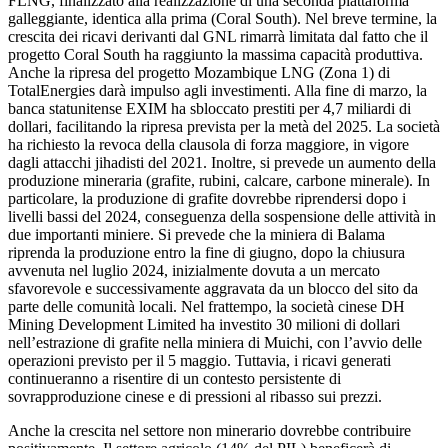
FLNG, finalizzato alla realizzazione di una seconda piattaforma
galleggiante, identica alla prima (Coral South). Nel breve termine, la
crescita dei ricavi derivanti dal GNL rimarrà limitata dal fatto che il
progetto Coral South ha raggiunto la massima capacità produttiva.
Anche la ripresa del progetto Mozambique LNG (Zona 1) di
TotalEnergies darà impulso agli investimenti. Alla fine di marzo, la
banca statunitense EXIM ha sbloccato prestiti per 4,7 miliardi di
dollari, facilitando la ripresa prevista per la metà del 2025. La società
ha richiesto la revoca della clausola di forza maggiore, in vigore
dagli attacchi jihadisti del 2021. Inoltre, si prevede un aumento della
produzione mineraria (grafite, rubini, calcare, carbone minerale). In
particolare, la produzione di grafite dovrebbe riprendersi dopo i
livelli bassi del 2024, conseguenza della sospensione delle attività in
due importanti miniere. Si prevede che la miniera di Balama
riprenda la produzione entro la fine di giugno, dopo la chiusura
avvenuta nel luglio 2024, inizialmente dovuta a un mercato
sfavorevole e successivamente aggravata da un blocco del sito da
parte delle comunità locali. Nel frattempo, la società cinese DH
Mining Development Limited ha investito 30 milioni di dollari
nell’estrazione di grafite nella miniera di Muichi, con l’avvio delle
operazioni previsto per il 5 maggio. Tuttavia, i ricavi generati
continueranno a risentire di un contesto persistente di
sovrapproduzione cinese e di pressioni al ribasso sui prezzi.
Anche la crescita nel settore non minerario dovrebbe contribuire