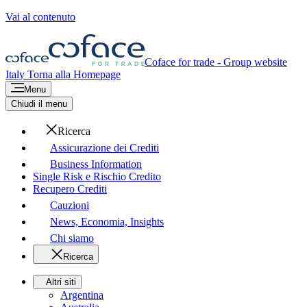
Vai al contenuto
Coface for trade - Group website
Italy
Torna alla Homepage
Menu
Chiudi il menu
Ricerca
Assicurazione dei Crediti
Business Information
Single Risk e Rischio Credito
Recupero Crediti
Cauzioni
News, Economia, Insights
Chi siamo
Ricerca
Altri siti
Argentina