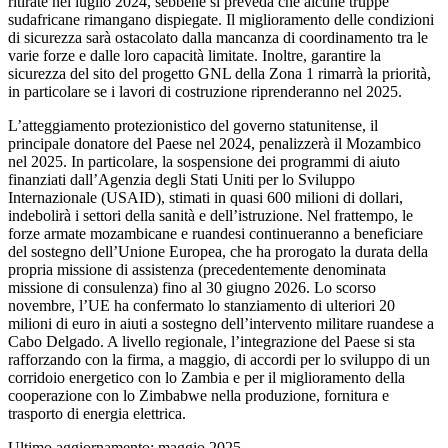
ritirate nel luglio 2024, sebbene si preveda che alcune truppe
sudafricane rimangano dispiegate. Il miglioramento delle condizioni
di sicurezza sarà ostacolato dalla mancanza di coordinamento tra le
varie forze e dalle loro capacità limitate. Inoltre, garantire la
sicurezza del sito del progetto GNL della Zona 1 rimarrà la priorità,
in particolare se i lavori di costruzione riprenderanno nel 2025.
L’atteggiamento protezionistico del governo statunitense, il
principale donatore del Paese nel 2024, penalizzerà il Mozambico
nel 2025. In particolare, la sospensione dei programmi di aiuto
finanziati dall’Agenzia degli Stati Uniti per lo Sviluppo
Internazionale (USAID), stimati in quasi 600 milioni di dollari,
indebolirà i settori della sanità e dell’istruzione. Nel frattempo, le
forze armate mozambicane e ruandesi continueranno a beneficiare
del sostegno dell’Unione Europea, che ha prorogato la durata della
propria missione di assistenza (precedentemente denominata
missione di consulenza) fino al 30 giugno 2026. Lo scorso
novembre, l’UE ha confermato lo stanziamento di ulteriori 20
milioni di euro in aiuti a sostegno dell’intervento militare ruandese a
Cabo Delgado. A livello regionale, l’integrazione del Paese si sta
rafforzando con la firma, a maggio, di accordi per lo sviluppo di un
corridoio energetico con lo Zambia e per il miglioramento della
cooperazione con lo Zimbabwe nella produzione, fornitura e
trasporto di energia elettrica.
Ultimo aggiornamento: maggio 2025