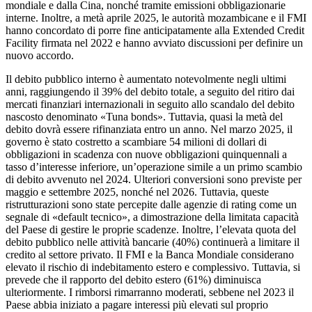
mondiale e dalla Cina, nonché tramite emissioni obbligazionarie
interne. Inoltre, a metà aprile 2025, le autorità mozambicane e il FMI
hanno concordato di porre fine anticipatamente alla Extended Credit
Facility firmata nel 2022 e hanno avviato discussioni per definire un
nuovo accordo.
Il debito pubblico interno è aumentato notevolmente negli ultimi
anni, raggiungendo il 39% del debito totale, a seguito del ritiro dai
mercati finanziari internazionali in seguito allo scandalo del debito
nascosto denominato «Tuna bonds». Tuttavia, quasi la metà del
debito dovrà essere rifinanziata entro un anno. Nel marzo 2025, il
governo è stato costretto a scambiare 54 milioni di dollari di
obbligazioni in scadenza con nuove obbligazioni quinquennali a
tasso d’interesse inferiore, un’operazione simile a un primo scambio
di debito avvenuto nel 2024. Ulteriori conversioni sono previste per
maggio e settembre 2025, nonché nel 2026. Tuttavia, queste
ristrutturazioni sono state percepite dalle agenzie di rating come un
segnale di «default tecnico», a dimostrazione della limitata capacità
del Paese di gestire le proprie scadenze. Inoltre, l’elevata quota del
debito pubblico nelle attività bancarie (40%) continuerà a limitare il
credito al settore privato. Il FMI e la Banca Mondiale considerano
elevato il rischio di indebitamento estero e complessivo. Tuttavia, si
prevede che il rapporto del debito estero (61%) diminuisca
ulteriormente. I rimborsi rimarranno moderati, sebbene nel 2023 il
Paese abbia iniziato a pagare interessi più elevati sul proprio