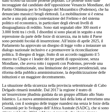
stato scosso da diffuse proteste popolari. Le proteste sono state
incoraggiate dal candidato dell’opposizione Venancio Mondlane, del
Partito Ottimista per lo Sviluppo del Mozambico (Podemos), che ha
denunciato massicci brogli elettorali. La mobilitazione si è estesa
anche a una più ampia contestazione del Frelimo e del sistema
politico ed economico, in particolare degli elevati livelli di
disuguaglianza di reddito. Sono stati segnalati oltre 300 morti e
3.000 feriti tra i civili. I disordini si sono placati in seguito a una
repressione da parte delle forze di sicurezza, ma in tutto il Paese
sono persistiti focolai di insurrezione. All’inizio di aprile 2025, il
Parlamento ha approvato un disegno di legge volto a instaurare un
dialogo nazionale inclusivo e a promuovere la riconciliazione
politica. Il disegno di legge, frutto di un accordo raggiunto il 5
marzo tra Chapo e i leader dei tre partiti di opposizione, senza
Mondlane, che aveva rotto i rapporti con Podemos, prevede una
riforma costituzionale, una limitazione dei poteri presidenziali, una
riforma della pubblica amministrazione, la depoliticizzazione delle
istituzioni e un maggiore decentramento.
La situazione della sicurezza nella provincia settentrionale di Cabo
Delgado rimarrà instabile. Dal 2017 la regione è teatro di
un’insurrezione jihadista guidata da un gruppo affiliato allo Stato
Islamico. La nuova amministrazione farà della lotta al terrorismo una
priorità, con il sostegno delle truppe ruandesi ma senza le forze della
Comunità per lo Sviluppo dell’Africa Australe (SADC), che si sono