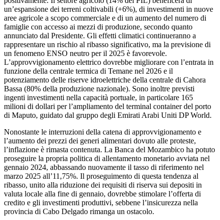
positivamente. Il settore agricolo (14% del PIL) beneficerà di
un’espansione dei terreni coltivabili (+6%), di investimenti in nuove
aree agricole a scopo commerciale e di un aumento del numero di
famiglie con accesso ai mezzi di produzione, secondo quanto
annunciato dal Presidente. Gli effetti climatici continueranno a
rappresentare un rischio al ribasso significativo, ma la previsione di
un fenomeno ENSO neutro per il 2025 è favorevole.
L’approvvigionamento elettrico dovrebbe migliorare con l’entrata in
funzione della centrale termica di Temane nel 2026 e il
potenziamento delle riserve idroelettriche della centrale di Cahora
Bassa (80% della produzione nazionale). Sono inoltre previsti
ingenti investimenti nella capacità portuale, in particolare 165
milioni di dollari per l’ampliamento del terminal container del porto
di Maputo, guidato dal gruppo degli Emirati Arabi Uniti DP World.
Nonostante le interruzioni della catena di approvvigionamento e
l’aumento dei prezzi dei generi alimentari dovuto alle proteste,
l’inflazione è rimasta contenuta. La Banca del Mozambico ha potuto
proseguire la propria politica di allentamento monetario avviata nel
gennaio 2024, abbassando nuovamente il tasso di riferimento nel
marzo 2025 all’11,75%. Il proseguimento di questa tendenza al
ribasso, unito alla riduzione dei requisiti di riserva sui depositi in
valuta locale alla fine di gennaio, dovrebbe stimolare l’offerta di
credito e gli investimenti produttivi, sebbene l’insicurezza nella
provincia di Cabo Delgado rimanga un ostacolo.