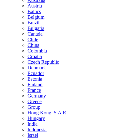
Australia
Austria
Baltics
Belgium
Brazil
Bulgaria
Canada
Chile
China
Colombia
Croatia
Czech Republic
Denmark
Ecuador
Estonia
Finland
France
Germany
Greece
Group
Hong Kong, S.A.R.
Hungary
India
Indonesia
Israel