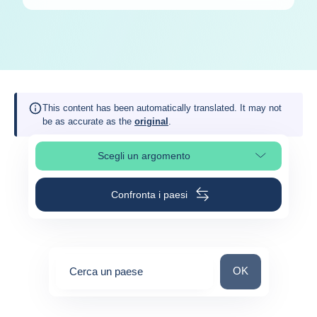
This content has been automatically translated. It may not
be as accurate as the
original
.
Scegli un argomento
Seleziona una sezione
Confronta i paesi
Cerca un paese
OK
Cerca un paese
0
suggestions