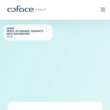
Vai al contenuto
Torna alla Homepage
M
COFACE FOR TRADE - GROUP WEBSITE
ITALY
HOME
NEWS, ECONOMIA, INSIGHTS
RISK DASHBOARD
CILE