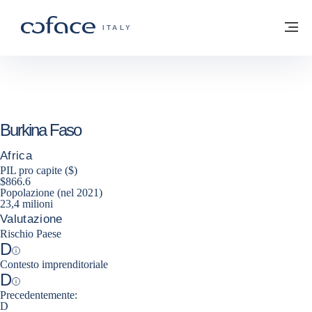
Vai al contenuto
Torna alla Homepage
M
COFACE FOR TRADE - GROUP WEBSITE
ITALY
Burkina Faso
Africa
PIL pro capite ($)
$866.6
Popolazione (nel 2021)
23,4 milioni
Valutazione
Rischio Paese
D
Help
Contesto imprenditoriale
D
Help
Precedentemente:
D