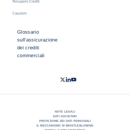
Recupero Crediti
Cauzioni
Glossario
sull'assicurazione
dei crediti
commerciali
Twitter
LinkedIn
Youtube
- Coface
- Coface
- Coface
NOTE LEGALI
DATI SOCIETARI
PROTEZIONE DEI DATI PERSONALI
IL MECCANISMO DI WHISTLEBLOWING