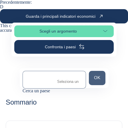
Precedentemente:
D
Guarda i principali indicatori economici
This content has been automatically translated. It may not be as
accurate as the
original
.
Scegli un argomento
Seleziona una sezione
Confronta i paesi
Cerca un paese
OK
Cerca un paese
0
suggestions
Sommario