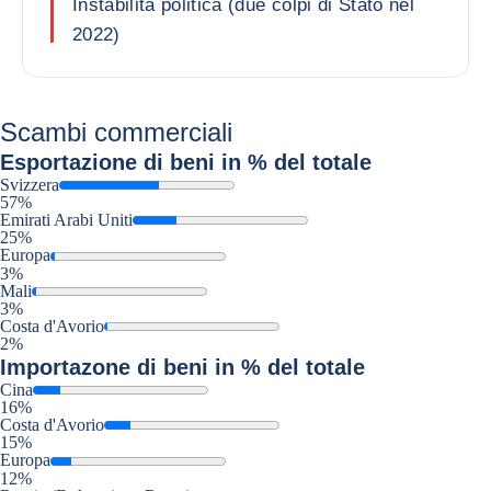
Instabilità politica (due colpi di Stato nel
2022)
Scambi commerciali
Esportazione
di beni in % del totale
Svizzera
57%
Emirati Arabi Uniti
25%
Europa
3%
Mali
3%
Costa d'Avorio
2%
Importazone
di beni in % del totale
Cina
16%
Costa d'Avorio
15%
Europa
12%