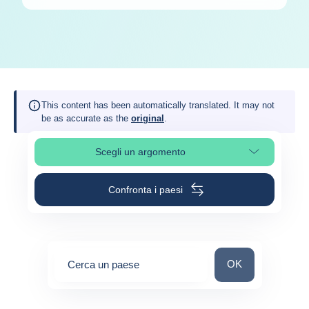
This content has been automatically translated. It may not
be as accurate as the
original
.
Scegli un argomento
Seleziona una sezione
Confronta i paesi
Cerca un paese
OK
Cerca un paese
0
suggestions