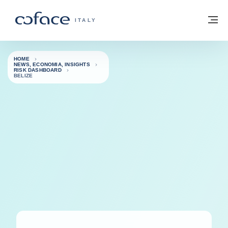
Vai al contenuto
Torna alla Homepage
M
COFACE FOR TRADE - GROUP WEBSITE
ITALY
HOME
NEWS, ECONOMIA, INSIGHTS
RISK DASHBOARD
BELIZE