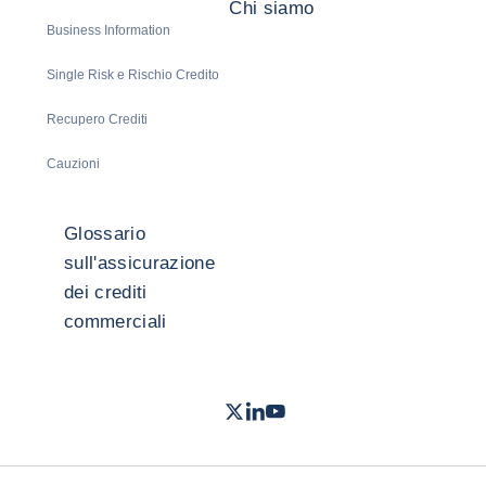
Chi siamo
Business Information
Single Risk e Rischio Credito
Recupero Crediti
Cauzioni
Glossario
sull'assicurazione
dei crediti
commerciali
Twitter
LinkedIn
Youtube
- Coface
- Coface
- Coface