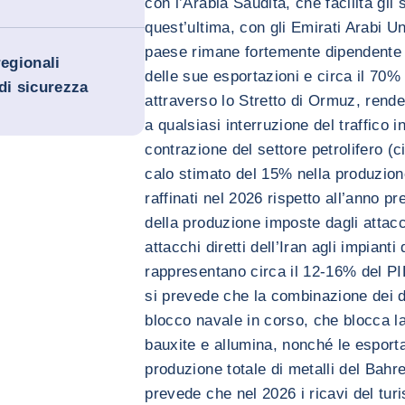
con l’Arabia Saudita, che facilita gl
quest’ultima, con gli Emirati Arabi Uni
paese rimane fortemente dipendente d
regionali
delle sue esportazioni e circa il 70%
di sicurezza
attraverso lo Stretto di Ormuz, rende
a qualsiasi interruzione del traffico 
contrazione del settore petrolifero (c
calo stimato del 15% nella produzione 
raffinati nel 2026 rispetto all’anno pr
della produzione imposte dagli attacch
attacchi diretti dell’Iran agli impianti
rappresentano circa il 12-16% del PIL 
si prevede che la combinazione dei da
blocco navale in corso, che blocca la
bauxite e allumina, nonché le esportaz
produzione totale di metalli del Bahre
prevede che nel 2026 i ricavi del tur