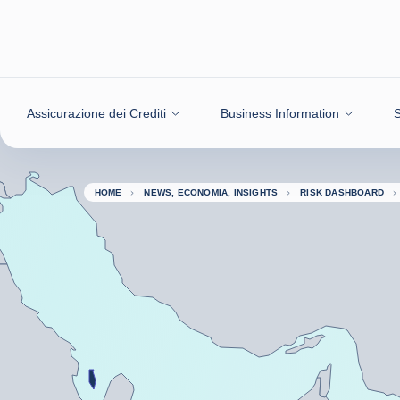
Vai al contenuto
Assicurazione dei Crediti
Business Information
S
HOME
NEWS, ECONOMIA, INSIGHTS
RISK DASHBOARD