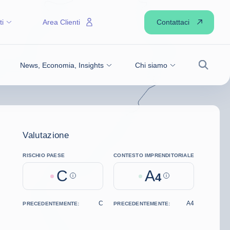
Contattaci
ti
Area Clienti
News, Economia, Insights
Chi siamo
Ricerca
Valutazione
RISCHIO PAESE
CONTESTO IMPRENDITORIALE
C
A
Help
4
Help
C
A4
PRECEDENTEMENTE:
PRECEDENTEMENTE: