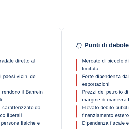
Punti di debol
adale diretto al
Mercato di piccole d
limitata
i paesi vicini del
Forte dipendenza dal
esportazioni
e rendono il Bahrein
Prezzi del petrolio d
li
margine di manovra f
 caratterizzato da
Elevato debito pubbli
co liberali
finanziamento estero
 persone fisiche e
Dipendenza fiscale e 