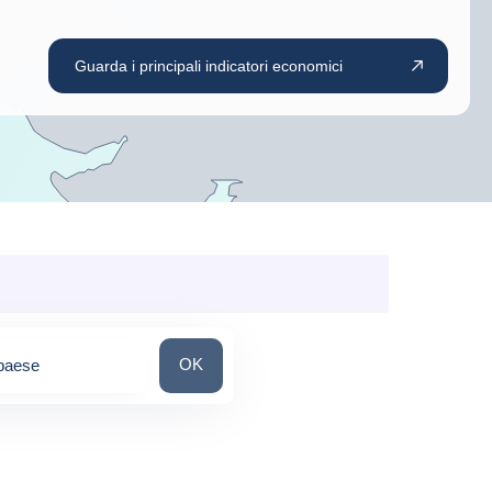
Guarda i principali indicatori economici
Cerca un paese
OK
paese
ons