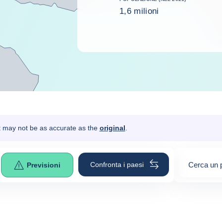
1,6 milioni
It may not be as accurate as the
original
.
Confronta i paesi
Cerca un 
Previsioni
0
suggesti