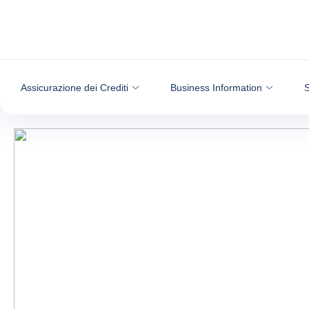
Vai al contenuto
Assicurazione dei Crediti
Business Information
S