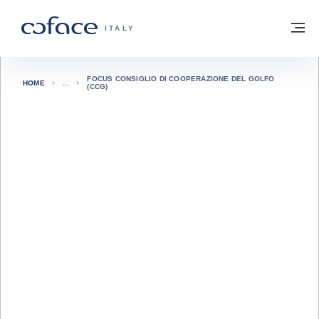
Vai al contenuto
Torna alla Homepage
M
COFACE FOR TRADE - GROUP WEBSITE
ITALY
FOCUS CONSIGLIO DI COOPERAZIONE DEL GOLFO
HOME
(CCG)