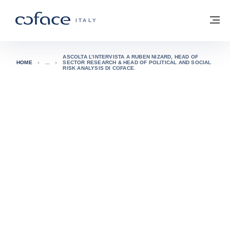
Vai al contenuto
Torna alla Homepage
M
COFACE FOR TRADE - GROUP WEBSITE
ITALY
ASCOLTA L’INTERVISTA A RUBEN NIZARD, HEAD OF
HOME
SECTOR RESEARCH & HEAD OF POLITICAL AND SOCIAL
RISK ANALYSIS DI COFACE.