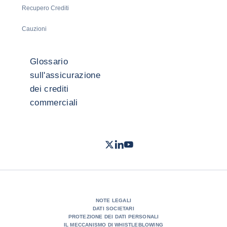
Recupero Crediti
Cauzioni
Glossario
sull'assicurazione
dei crediti
commerciali
Twitter
LinkedIn
Youtube
- Coface
- Coface
- Coface
NOTE LEGALI
DATI SOCIETARI
PROTEZIONE DEI DATI PERSONALI
IL MECCANISMO DI WHISTLEBLOWING