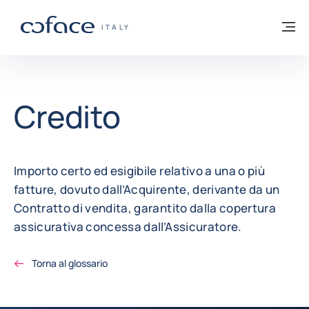
Vai al contenuto
Torna alla Homepage
M
COFACE FOR TRADE - GROUP WEBSITE
ITALY
Credito
Importo certo ed esigibile relativo a una o più
fatture, dovuto dall’Acquirente, derivante da un
Contratto di vendita, garantito dalla copertura
assicurativa concessa dall’Assicuratore.
Torna al glossario