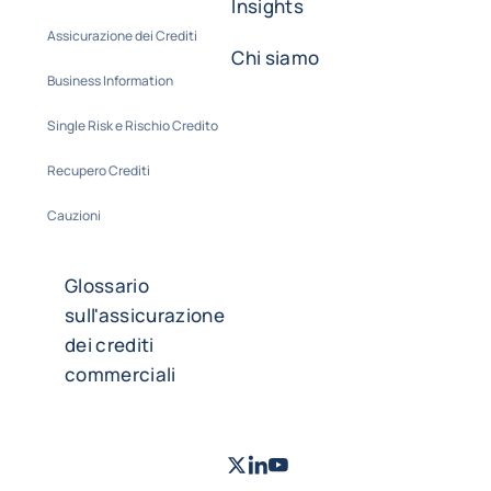
Insights
Assicurazione dei Crediti
Chi siamo
Business Information
Single Risk e Rischio Credito
Recupero Crediti
Cauzioni
Glossario
sull'assicurazione
dei crediti
commerciali
Twitter
LinkedIn
Youtube
- Coface
- Coface
- Coface